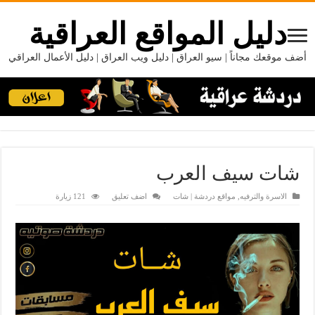
دليل المواقع العراقية
أضف موقعك مجاناً | سيو العراق | دليل ويب العراق | دليل الأعمال العراقي
شات سيف العرب
الاسرة والترفيه
,
مواقع دردشة | شات
اضف تعليق
121 زيارة