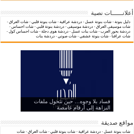
أعلانــــــات نصية
دليل بنوتة
-
شات بنوتة عسل
-
دردشة عراقية
-
شات بنوتة قلبي
-
شات العراق
-
شات موسيقى العراق
-
دردشة موسيقى
-
دردشة بنوتة قلبي
-
شات احساس
-
دردشة بحور العرب
-
شات بنات عسل
-
دردشة هوى دجلة
-
شات احساس كول
-
شات عراقنا
-
شات بنوتة عشقي
-
شات صوتي
-
دردشة بنات
‌‌‌LC Waikiki: عنوان التسوق عبر
فساد بلا وجوه… حين تتحول ملفات
بين الرمز السياسي وخطر التنازل عن
هيبة الدولة
شات عراقنا
شات بنوتة عسل
النزاهة إلى أرقام غامضة
الإنترنت لشراء الملابس الأنيقة
مواقع صديقة
شات بنوتة عسل
-
دردشة عراقية
-
شات بنوتة قلبي
-
شات العراق
-
شات