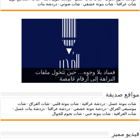
شات عراقنا
-
شات بنوتة عشقي
-
شات صوتي
-
دردشة بنات
‌‌‌LC Waikiki: عنوان التسوق عبر
فساد بلا وجوه… حين تتحول ملفات
بين الرمز السياسي وخطر التنازل عن
هيبة الدولة
شات عراقنا
شات بنوتة عسل
النزاهة إلى أرقام غامضة
الإنترنت لشراء الملابس الأنيقة
مواقع صديقة
شات بنوتة عسل
-
دردشة عراقية
-
شات بنوتة قلبي
-
شات العراق
-
شات
موسيقى العراق
-
دردشة بنوتة عشقي
-
دردشة عراقنا
-
دردشة بنات عسل
-
شات العراقية
-
شات بنوتة حبي
-
شات نجوم للجوال
فيديو مميز