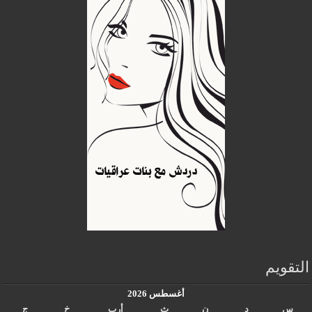
التقويم
أغسطس 2026
س
د
ن
ث
أرب
خ
ج