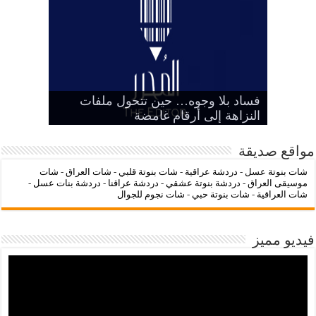
‌‌‌LC Waikiki: عنوان التسوق عبر
فساد بلا وجوه… حين تتحول ملفات
بين الرمز السياسي وخطر التنازل عن
هيبة الدولة
شات عراقنا
شات بنوتة عسل
النزاهة إلى أرقام غامضة
الإنترنت لشراء الملابس الأنيقة
مواقع صديقة
شات بنوتة عسل
-
دردشة عراقية
-
شات بنوتة قلبي
-
شات العراق
-
شات
موسيقى العراق
-
دردشة بنوتة عشقي
-
دردشة عراقنا
-
دردشة بنات عسل
-
شات العراقية
-
شات بنوتة حبي
-
شات نجوم للجوال
فيديو مميز