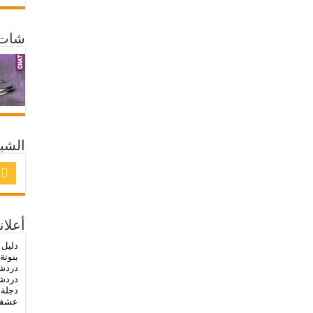
شات 
الشبك
أعلان
دليل 
بنوتة
دردش
دردشة
دجلة
-
عشق