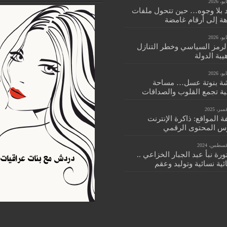
 بلا وجوه… حين تتحول ملفات
هة إلى أرقام غامضة
الرمز السياسي وخطر التنازل
بة الدولة
ة بنوتة عسل… مساحة
ية تجمع القلوب والصداقات
 المواقع: ذاكرة الإنترنت
س المحتوى الرقمي
ورة نبأ عبد الجبار الخزاعي ..
ية نسائية وتوليد وعقم