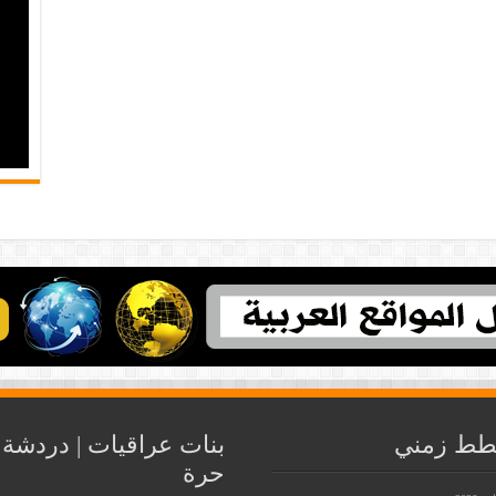
ط زمني
بنات عراقيات | دردشة
حرة