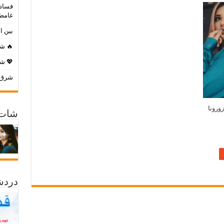
فساد 
غامض
بين ا
🔥 شا
💖 شا
شرق ا
ورونا
شات 
دردش