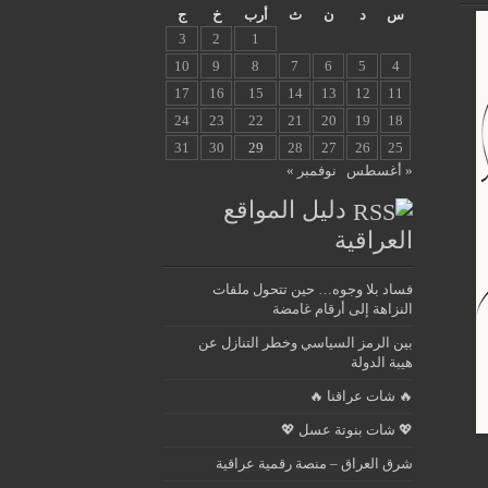
س
د
ن
ث
أرب
خ
ج
3
2
1
10
9
8
7
6
5
4
17
16
15
14
13
12
11
24
23
22
21
20
19
18
31
30
29
28
27
26
25
« أغسطس
نوفمبر »
دليل المواقع
العراقية
فساد بلا وجوه… حين تتحول ملفات
النزاهة إلى أرقام غامضة
بين الرمز السياسي وخطر التنازل عن
هيبة الدولة
🔥 شات عراقنا 🔥
💖 شات بنوتة عسل 💖
شرق العراق – منصة رقمية عراقية