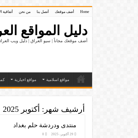
Home
أضف موقعك
أتصل بنا
من نحن
أتفاقية ا
دليل المواقع العر
أضف موقعك مجاناً | سيو العراق | دليل ويب العراق
مواقع اسلامية
مواقع اخبارية
كمب
أرشيف شهر:
أكتوبر 2025
منتدى ودردشة حلم بغداد
29 أكتوبر، 2025
0