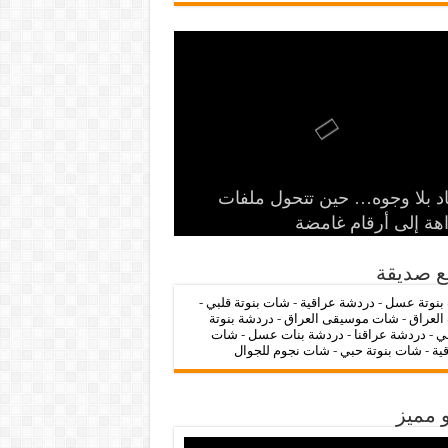
‌‌‌LC Waikiki: عنوان التسوق عبر
د بلا وجوه… حين تتحول ملفات
الرمز السياسي وخطر التنازل عن
 الدولة
ات عراقنا 🔥
شات بنوتة عسل 💖
اهة إلى أرقام غامضة
ترنت لشراء الملابس الأنيقة
ع صديقة
بنوتة عسل
-
دردشة عراقية
-
شات بنوتة قلبي
-
العراق
-
شات موسيقى العراق
-
دردشة بنوتة
ي
-
دردشة عراقنا
-
دردشة بنات عسل
-
شات
قية
-
شات بنوتة حبي
-
شات نجوم للجوال
 مميز