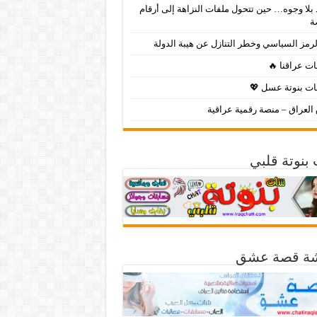
بلا وجوه… حين تتحول ملفات النزاهة إلى أرقام
ة
لرمز السياسي وخطر التنازل عن هيبة الدولة
ت عراقنا 🔥
ت بنوتة عسل 💖
لعراق – منصة رقمية عراقية
بنوتة قلبي
ة قصة عشق