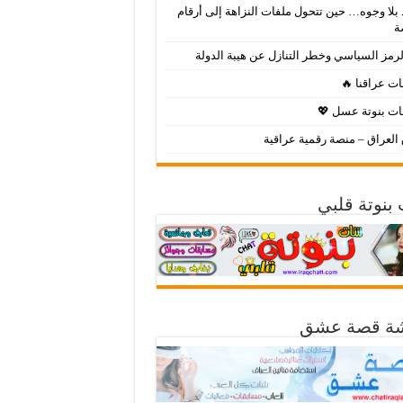
بلا وجوه… حين تتحول ملفات النزاهة إلى أرقام
ة
لرمز السياسي وخطر التنازل عن هيبة الدولة
ت عراقنا 🔥
ت بنوتة عسل 💖
لعراق – منصة رقمية عراقية
بنوتة قلبي
ة قصة عشق