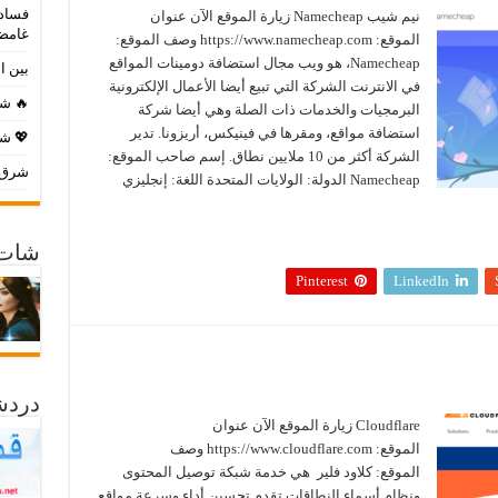
فساد 
نيم شيب Namecheap زيارة الموقع الآن عنوان
غامض
الموقع: https://www.namecheap.com وصف الموقع:
Namecheap، هو ويب مجال استضافة دومينات المواقع
بين ا
في الانترنت الشركة التي تبيع أيضا الأعمال الإلكترونية
🔥 شا
البرمجيات والخدمات ذات الصلة وهي أيضا شركة
استضافة مواقع، ومقرها في فينيكس، أريزونا. تدير
💖 شا
الشركة أكثر من 10 ملايين نطاق. إسم صاحب الموقع:
شرق ا
Namecheap الدولة: الولايات المتحدة اللغة: إنجليزي
شات 
Pinterest
LinkedIn
دردش
Cloudflare زيارة الموقع الآن عنوان
الموقع: https://www.cloudflare.com وصف
الموقع: كلاود فلير ‏ هي خدمة شبكة توصيل المحتوى
ونظام أسماء النطاقات تقدم تحسين أداء وسرعة مواقع