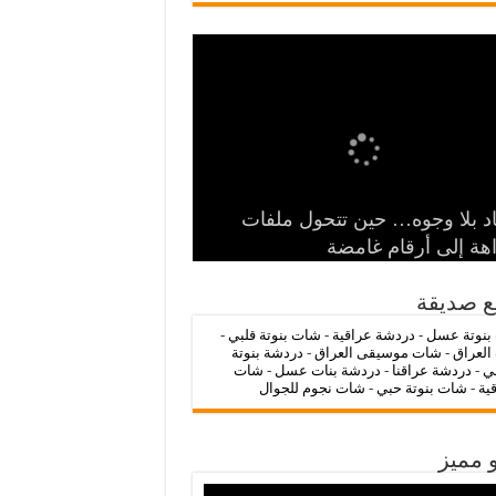
‌‌‌LC Waikiki: عنوان التسوق عبر
د بلا وجوه… حين تتحول ملفات
الرمز السياسي وخطر التنازل عن
 الدولة
ات عراقنا 🔥
شات بنوتة عسل 💖
اهة إلى أرقام غامضة
ترنت لشراء الملابس الأنيقة
ع صديقة
بنوتة عسل
-
دردشة عراقية
-
شات بنوتة قلبي
-
العراق
-
شات موسيقى العراق
-
دردشة بنوتة
ي
-
دردشة عراقنا
-
دردشة بنات عسل
-
شات
قية
-
شات بنوتة حبي
-
شات نجوم للجوال
 مميز