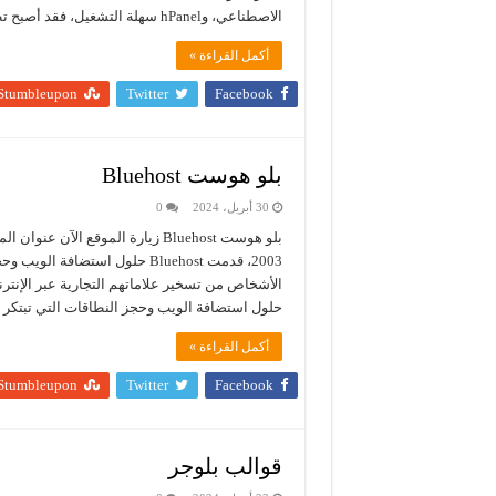
الاصطناعي، وhPanel سهلة التشغيل، فقد أصبح تطوير موقع إلكتروني أمراً غاية في السهولة. تم إطلاق Hostinger …
أكمل القراءة »
Stumbleupon
Twitter
Facebook
بلو هوست Bluehost
30 أبريل، 2024
0
2003، قدمت Bluehost حلول استض
حلول استضافة الويب وحجز النطاقات التي تبتكر 
أكمل القراءة »
Stumbleupon
Twitter
Facebook
قوالب بلوجر