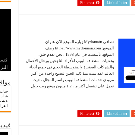
Pinterest
LinkedIn
نطاقي Mydomain زيارة الموقع الآن عنوان
الموقع: https://www.mydomain.com وصف
الموقع: تأسست في عام 1998 ، نحن نقدم حلول
فسا
بين 
وتقنيات استضافة الويب للأفراد الناجحين ورجال الأعمال
هيبة
🔥 ش
💖 
النز
الإن
والشركات الصغيرة والمتوسطة الحجم في جميع أنحاء
العالم. لقد نمت منذ ذلك الحين لتصبح واحدة من أكبر
مزودي خدمات استضافة الويب واسم المجال ، حيث
مواق
تعمل على تشغيل أكثر من 1.2 مليون موقع ويب حول
شات 
شات 
عشق
العرا
Pinterest
LinkedIn
فيديو