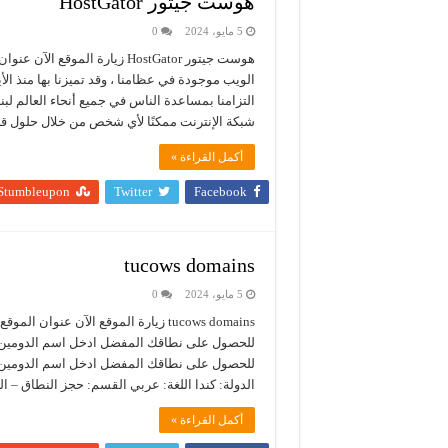
هوست جيتور HostGator
5 مايو، 2024
0
الويب موجودة في عظامنا ، وقد تميزنا بها منذ الأي
التزامنا بمساعدة الناس في جميع أنحاء العالم لب
شبكة الإنترنت ممكنًا لأي شخص من خلال حلول قا
أكمل القراءة »
Stumbleupon
Twitter
Facebook
tucows domains
5 مايو، 2024
0
الدولة: كندا اللغة: عربي القسم: حجز النطاق – ا
أكمل القراءة »