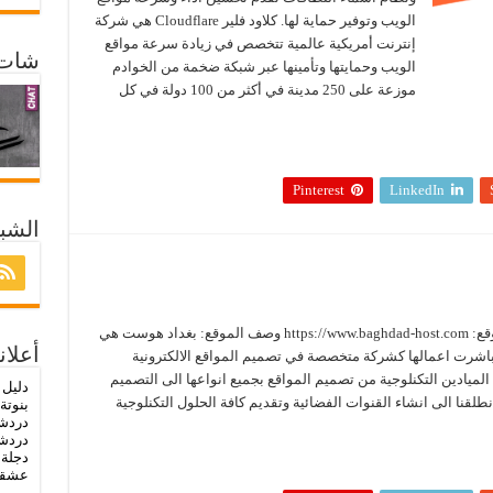
الويب وتوفير حماية لها. كلاود فلير Cloudflare هي شركة
إنترنت أمريكية عالمية تتخصص في زيادة سرعة مواقع
شات 
الويب وحمايتها وتأمينها عبر شبكة ضخمة من الخوادم
موزعة على 250 مدينة في أكثر من 100 دولة في كل
Pinterest
LinkedIn
الشبك
شركة بغداد هوست زيارة الموقع الآن عنوان الموقع: https://www.baghdad-host.com وصف الموقع: بغداد هوست هي
أعلان
ية انطلقت في مطلع عام 2008,حيث باشرت اعمالها كشركة متخصصة في تصميم المواقع الالكترونية
يادين التكنلوجية من تصميم المواقع بجميع انواعها الى التصميم
دليل 
نطلقنا الى انشاء القنوات الفضائية وتقديم كافة الحلول التكنلوجية
بنوتة
دردش
دردشة
دجلة
-
عشق