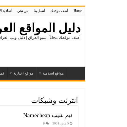
Home
أضف موقعك
أتصل بنا
من نحن
أتفاقية ا
دليل المواقع العر
أضف موقعك مجاناً | سيو العراق | دليل ويب العراق
مواقع اسلامية
مواقع اخبارية
كمب
انترنت وشبكات
نيم شيب Namecheap
5 مايو، 2024
0