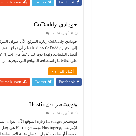
Stumbleupon
Twitter
Facebook
جودادي GoDaddy
30 أبريل، 2024
0
إلى اختيار GoDaddy هذا لأننا نعلم
أفضل التقنيات. ولهذا نوفر لك دعماً من الخبراء عب
على نطاقاتنا واستضافة المواقع التي نوفرها من
أكمل القراءة »
Stumbleupon
Twitter
Facebook
هوستنجر Hostinger
30 أبريل، 2024
0
الإنترنت مع ger
طموحاً أو صاحب أعمال. بفضل تقنية الاستضافة السر