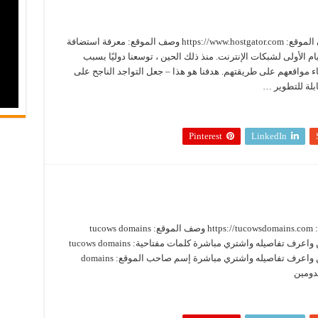
هوست جيتور HostGator زيارة الموقع الآن عنوان الموقع: https://www.hostgator.com وصف الموقع: معرفة استضافة
ام الأولى لشبكات الإنترنت. منذ ذلك الحين ، توسعنا دوليًا بسبب
ناء مواقعهم على طريقتهم. هدفنا هو هذا – جعل التواجد الناجح على
بلة للتطوير …
Pinterest
LinkedIn
tucows domains زيارة الموقع الآن عنوان الموقع: https://tucowsdomains.com وصف الموقع: tucows domains
للحصول على نطاقك المفضل ادخل اسم الدومين واعرف تفاصيله واشتري مباشرة كلمات مفتاحية: tucows domains
للحصول على نطاقك المفضل ادخل اسم الدومين واعرف تفاصيله واشتري مباشرة إسم صاحب الموقع: domains
لدومين