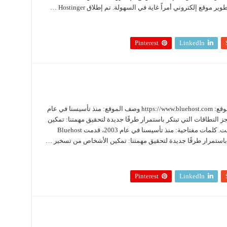
Pinterest
LinkedIn
بلو هوست Bluehost زيارة الموقع الآن عنوان الموقع: https://www.bluehost.com وصف الموقع: منذ تأسيسنا في عام
افة الويب وحجز النطاقات التي تبتكر باستمرار طرقًا جديدة لتحقيق مهمتنا: تمكين
الأشخاص من تسخير علاماتهم التجارية عبر الإنترنت. كلمات مفتاحية: منذ تأسيسنا في عام 2003، قدمت Bluehost
باستمرار طرقًا جديدة لتحقيق مهمتنا: تمكين الأشخاص من تسخير …
Pinterest
LinkedIn