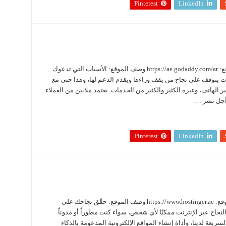
Pinterest
LinkedIn
جودادي GoDaddy زيارة الموقع الآن عنوان الموقع: https://ae.godaddy.com/ar وصف الموقع: الأسباب التي تدعوك
 أن نجاح التقنيات يتوقف على نجاح من يقف وراءها ويقدم الدعم لها، وهذا حتى مع
ر الهاتف، وغيره الكثير والكثير من الخدمات. يعتمد ملايين من العملاء
 أجل نشر …
Pinterest
LinkedIn
هوستنجر Hostinger زيارة الموقع الآن عنوان الموقع: https://www.hostinger.ae وصف الموقع: حقّق نجاحك على
Hostin مهمة Hostinger هي جعل النجاح عبر الإنترنت ممكنًا لأي شخص، سواء كنت مطوراً أو مدوناً
يعة لدينا، وأداة إنشاء المواقع الإلكترونية المدعومة بالذكاء