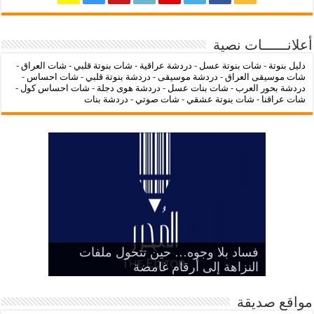
أعلانــــــات نصية
دليل بنوتة
-
شات بنوتة عسل
-
دردشة عراقية
-
شات بنوتة قلبي
-
شات العراق
-
شات موسيقى العراق
-
دردشة موسيقى
-
دردشة بنوتة قلبي
-
شات احساس
-
دردشة بحور العرب
-
شات بنات عسل
-
دردشة هوى دجلة
-
شات احساس كول
-
شات عراقنا
-
شات بنوتة عشقي
-
شات صوتي
-
دردشة بنات
‌‌‌LC Waikiki: عنوان التسوق عبر
فساد بلا وجوه… حين تتحول ملفات
بين الرمز السياسي وخطر التنازل عن
هيبة الدولة
شات عراقنا
شات بنوتة عسل
النزاهة إلى أرقام غامضة
الإنترنت لشراء الملابس الأنيقة
مواقع صديقة