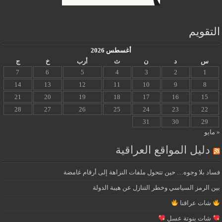
التقويم
أغسطس 2026
س
د
ن
ث
أرب
خ
ج
7
6
5
4
3
2
1
14
13
12
11
10
9
8
21
20
19
18
17
16
15
28
27
26
25
24
23
22
31
30
29
« مايو
دليل المواقع العراقية
فساد بلا وجوه… حين تتحول ملفات النزاهة إلى أرقام غامضة
بين الرمز السياسي وخطر التنازل عن هيبة الدولة
شات عراقنا
شات بنوتة عسل