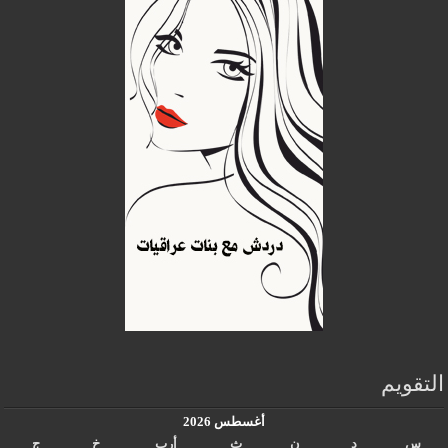
التقويم
أغسطس 2026
س
د
ن
ث
أرب
خ
ج