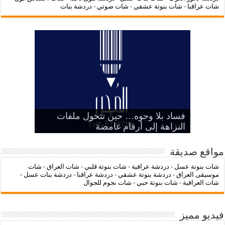
شات عراقنا
-
شات بنوتة عشقي
-
شات صوتي
-
دردشة بنات
‌‌‌LC Waikiki: عنوان التسوق عبر
فساد بلا وجوه… حين تتحول ملفات
بين الرمز السياسي وخطر التنازل عن
هيبة الدولة
شات عراقنا
شات بنوتة عسل
النزاهة إلى أرقام غامضة
الإنترنت لشراء الملابس الأنيقة
مواقع صديقة
شات بنوتة عسل
-
دردشة عراقية
-
شات بنوتة قلبي
-
شات العراق
-
شات
موسيقى العراق
-
دردشة بنوتة عشقي
-
دردشة عراقنا
-
دردشة بنات عسل
-
شات العراقية
-
شات بنوتة حبي
-
شات نجوم للجوال
فيديو مميز