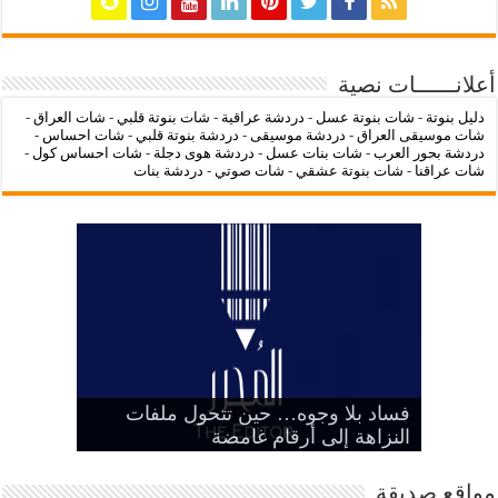
أعلانــــــات نصية
دليل بنوتة
-
شات بنوتة عسل
-
دردشة عراقية
-
شات بنوتة قلبي
-
شات العراق
-
شات موسيقى العراق
-
دردشة موسيقى
-
دردشة بنوتة قلبي
-
شات احساس
-
دردشة بحور العرب
-
شات بنات عسل
-
دردشة هوى دجلة
-
شات احساس كول
-
شات عراقنا
-
شات بنوتة عشقي
-
شات صوتي
-
دردشة بنات
‌‌‌LC Waikiki: عنوان التسوق عبر
فساد بلا وجوه… حين تتحول ملفات
بين الرمز السياسي وخطر التنازل عن
هيبة الدولة
شات عراقنا
شات بنوتة عسل
النزاهة إلى أرقام غامضة
الإنترنت لشراء الملابس الأنيقة
مواقع صديقة