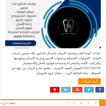
عيادات كوديا لطب وتجميل الاسنان باشراف الدكتور علاء محسن خدمات
العيادة : الحشوات التجميلية وحشوات الجذور وزارعة الاسنان وتقويمها
والتراكيب الثابته والمتحركة وابتسامة هوليود للحجز والاستفسار
07827583788 العنوان النجف الاشرف – ملحق شارع الروان من جهة حي
السواق – بناية الحافظ كروب – مقابل اروى للموبايل
أكمل القراءة »
1
»
5
4
3
2
صفحة 1 من 5