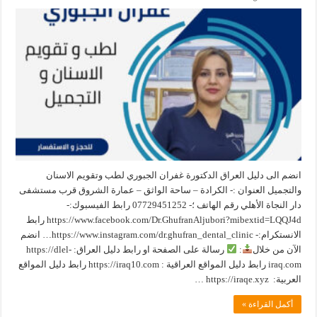
انضم الى دليل العراق الدكتورة غفران الجبوري لطب وتقويم الاسنان
والتجميل العنوان :- الكرادة – ساحة الواثق – عمارة الشروق قرب مستشفى
دار النجاة الأهلي رقم الهاتف ؛- 07729451252 رابط الفيسبوك:-
https://www.facebook.com/Dr.GhufranAljubori?mibextid=LQQJ4d رابط
الانستكرام:- https://www.instagram.com/dr.ghufran_dental_clinic… انضم
الآن من خلال
:
رسالة على الصفحة او رابط دليل العراق: ‏https://dlel-
iraq.com رابط دليل المواقع العراقية : ‏https://iraq10.com رابط دليل المواقع
العربية: ‏ https://iraqe.xyz …
أكمل القراءة »