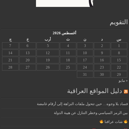
التقويم
أغسطس 2026
س
د
ن
ث
أرب
خ
ج
7
6
5
4
3
2
1
14
13
12
11
10
9
8
21
20
19
18
17
16
15
28
27
26
25
24
23
22
31
30
29
« مايو
دليل المواقع العراقية
فساد بلا وجوه… حين تتحول ملفات النزاهة إلى أرقام غامضة
بين الرمز السياسي وخطر التنازل عن هيبة الدولة
شات عراقنا