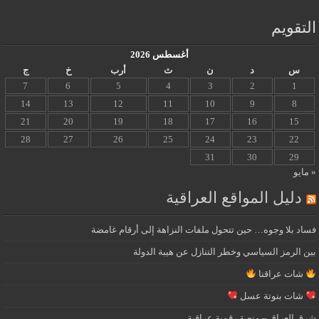
التقويم
أغسطس 2026
س
د
ن
ث
أرب
خ
ج
7
6
5
4
3
2
1
14
13
12
11
10
9
8
21
20
19
18
17
16
15
28
27
26
25
24
23
22
31
30
29
« مايو
دليل المواقع العراقية
فساد بلا وجوه… حين تتحول ملفات النزاهة إلى أرقام غامضة
بين الرمز السياسي وخطر التنازل عن هيبة الدولة
شات عراقنا
شات بنوتة عسل
شرق العراق – منصة رقمية عراقية