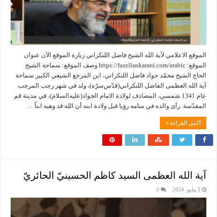
الموقع الاعلامي لآية الله الشيخ فاضل اللنكراني زيارة الموقع الآن عنوان
الموقع: https://fazellankarani.com/arabic وصف الموقع: سماحة الشيخ
الحاج الشيخ محمّد جواد فاضل اللنكراني، ابن المرجع الشيعي الكبير سماحة
آية الله العظمی الفاضل اللنكراني(قدّس‌سرّه)، ولد في شهر رجب المرجب
عام 1341 شمسي، المصادف لولادة الامام الجواد(عليه‌السلام)، في مدينة قم
المقدّسة. رأی والده في منامه رؤيا قبل ولادة ابنه أن الله قد وهبه ابناً …
أكمل القراءة »
آية الله العظمى السيد كاظم الحسينيّ الحائريّ
5 مايو، 2024
0