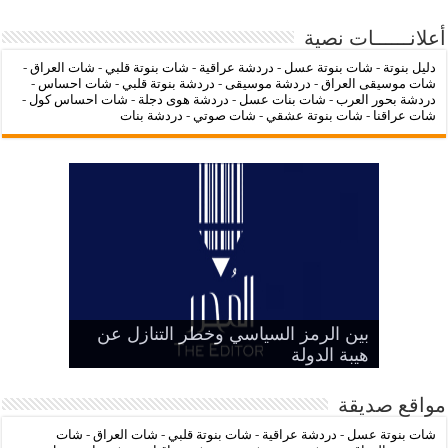
أعلانــــــات نصية
دليل بنوتة
-
شات بنوتة عسل
-
دردشة عراقية
-
شات بنوتة قلبي
-
شات العراق
-
شات موسيقى العراق
-
دردشة موسيقى
-
دردشة بنوتة قلبي
-
شات احساس
-
دردشة بحور العرب
-
شات بنات عسل
-
دردشة هوى دجلة
-
شات احساس كول
-
شات عراقنا
-
شات بنوتة عشقي
-
شات صوتي
-
دردشة بنات
‌‌‌LC Waikiki: عنوان التسوق عبر
فساد بلا وجوه… حين تتحول ملفات
بين الرمز السياسي وخطر التنازل عن
هيبة الدولة
شات عراقنا
شات بنوتة عسل
النزاهة إلى أرقام غامضة
الإنترنت لشراء الملابس الأنيقة
مواقع صديقة
شات بنوتة عسل
-
دردشة عراقية
-
شات بنوتة قلبي
-
شات العراق
-
شات