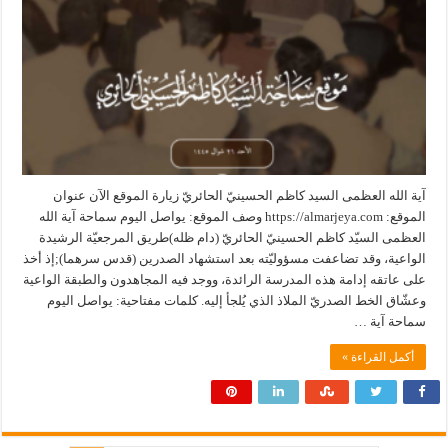
آية الله العظمى السيد كاظم الحسينيّ الحائريّ زيارة الموقع الآن عنوان
الموقع: https://almarjeya.com وصف الموقع: يواصل اليوم سماحة آية الله
العظمى السيّد كاظم الحسينيّ الحائريّ (دام ظله)طريق المرجعيّة الرشيدة
الواعية، وقد تضاعفت مسؤوليّته بعد استشهاد الصدرين (قدس سرهما);إذ أخذ
على عاتقه إدامة هذه المدرسة الرائدة، ووجد فيه المجاهدون والطبقة الواعية
وعشّاق الخط الصدريّ الملاذ الذي يُلجأ إليه. كلمات مفتاحية: يواصل اليوم
سماحة آية …
أكمل القراءة »