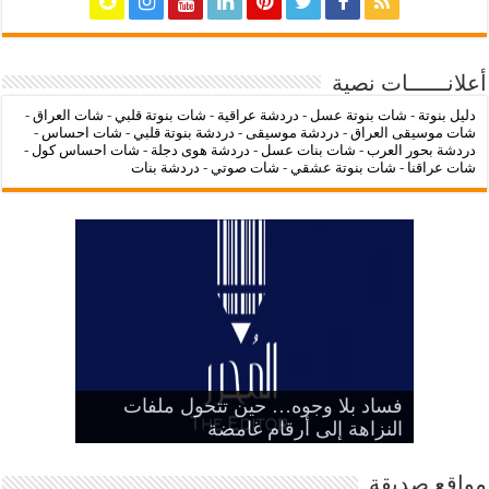
أعلانــــــات نصية
دليل بنوتة
-
شات بنوتة عسل
-
دردشة عراقية
-
شات بنوتة قلبي
-
شات العراق
-
شات موسيقى العراق
-
دردشة موسيقى
-
دردشة بنوتة قلبي
-
شات احساس
-
دردشة بحور العرب
-
شات بنات عسل
-
دردشة هوى دجلة
-
شات احساس كول
-
شات عراقنا
-
شات بنوتة عشقي
-
شات صوتي
-
دردشة بنات
‌‌‌LC Waikiki: عنوان التسوق عبر
فساد بلا وجوه… حين تتحول ملفات
بين الرمز السياسي وخطر التنازل عن
هيبة الدولة
شات عراقنا
شات بنوتة عسل
النزاهة إلى أرقام غامضة
الإنترنت لشراء الملابس الأنيقة
مواقع صديقة