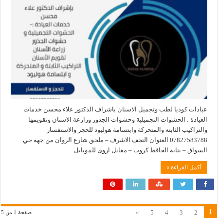
عيادات كوديا لطب وتجميل الاسنان باشراف الدكتور علاء محسن خدمات
العيادة : الحشوات التجميلية وحشوات الجذور وزارعة الاسنان وتقويمها
والتراكيب الثابته والمتحركة وابتسامة هوليود للحجز والاستفسار
07827583788 العنوان النجف الاشرف – ملحق شارع الروان من جهة حي
السواق – بناية الحافظ كروب – مقابل اروى للموبايل
أكمل القراءة »
1
»
5
4
3
2
صفحة 1 من 5