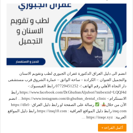
انضم الى دليل العراق الدكتورة غفران الجبوري لطب وتقويم الاسنان
والتجميل العنوان :- الكرادة – ساحة الواثق – عمارة الشروق قرب مستشفى
دار النجاة الأهلي رقم الهاتف ؛- 07729451252 رابط الفيسبوك:-
https://www.facebook.com/Dr.GhufranAljubori?mibextid=LQQJ4d رابط
الانستكرام:- https://www.instagram.com/dr.ghufran_dental_clinic… انضم
الآن من خلال
:
رسالة على الصفحة او رابط دليل العراق: ‏https://dlel-
iraq.com رابط دليل المواقع العراقية : ‏https://iraq10.com رابط دليل المواقع
العربية: ‏ https://iraqe.xyz …
أكمل القراءة »