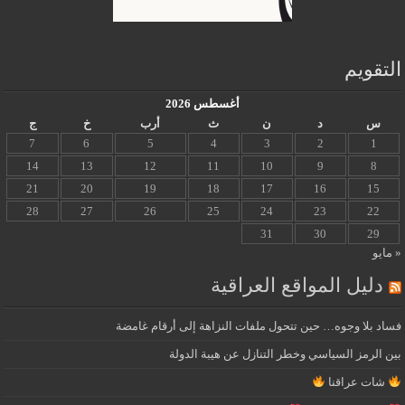
التقويم
أغسطس 2026
س
د
ن
ث
أرب
خ
ج
7
6
5
4
3
2
1
14
13
12
11
10
9
8
21
20
19
18
17
16
15
28
27
26
25
24
23
22
31
30
29
« مايو
دليل المواقع العراقية
فساد بلا وجوه… حين تتحول ملفات النزاهة إلى أرقام غامضة
بين الرمز السياسي وخطر التنازل عن هيبة الدولة
شات عراقنا