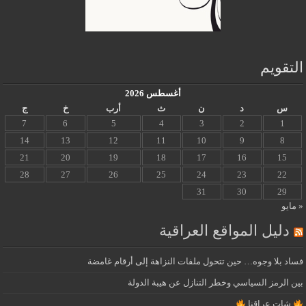
التقويم
أغسطس 2026
س
د
ن
ث
أرب
خ
ج
7
6
5
4
3
2
1
14
13
12
11
10
9
8
21
20
19
18
17
16
15
28
27
26
25
24
23
22
31
30
29
« مايو
دليل المواقع العراقية
فساد بلا وجوه… حين تتحول ملفات النزاهة إلى أرقام غامضة
بين الرمز السياسي وخطر التنازل عن هيبة الدولة
شات عراقنا