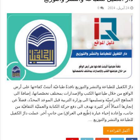
24 أبريل، 2024
0
دارُ الكفيل للطباعة والنشر والتوزيع نافذةٌ طباعيّة أثبتتْ كفاءتها على أرض
الواقع من خلال طباعتها الكتب والإصدارات بمختلف تخصّصاتها، إضافةً الى
المناهج الدراسيّة وتسليمها الى وزارة التربية قبل الموعد المحدّد، فضلاً عن
إنجازها أعمالاً أُخَر كثيرة تهدف الى دفع حركة الكتابة والعمليّة الثقافيّة من
جانب، وإعادة إحياء عبارة (طُبِع في العراق) من جانبٍ آخر. عملت دارُ الكفيل
للطباعة والنشر والتوزيع …
أكمل القراءة »