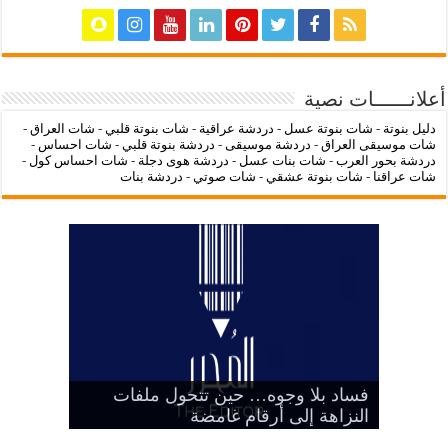
أعلانــــــات نصية
دليل بنوتة
-
شات بنوتة عسل
-
دردشة عراقية
-
شات بنوتة قلبي
-
شات العراق
-
شات موسيقى العراق
-
دردشة موسيقى
-
دردشة بنوتة قلبي
-
شات احساس
-
دردشة بحور العرب
-
شات بنات عسل
-
دردشة هوى دجلة
-
شات احساس كول
-
شات عراقنا
-
شات بنوتة عشقي
-
شات صوتي
-
دردشة بنات
‌‌‌LC Waikiki: عنوان التسوق عبر
فساد بلا وجوه… حين تتحول ملفات
بين الرمز السياسي وخطر التنازل عن
هيبة الدولة
شات عراقنا
شات بنوتة عسل
النزاهة إلى أرقام غامضة
الإنترنت لشراء الملابس الأنيقة