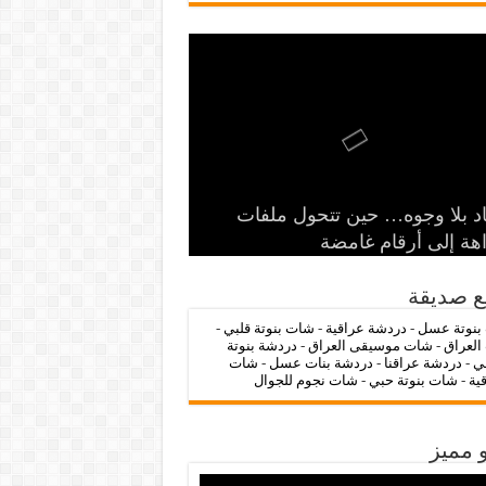
‌‌‌LC Waikiki: عنوان التسوق عبر
د بلا وجوه… حين تتحول ملفات
الرمز السياسي وخطر التنازل عن
 الدولة
ات عراقنا 🔥
شات بنوتة عسل 💖
اهة إلى أرقام غامضة
ترنت لشراء الملابس الأنيقة
ع صديقة
بنوتة عسل
-
دردشة عراقية
-
شات بنوتة قلبي
-
العراق
-
شات موسيقى العراق
-
دردشة بنوتة
ي
-
دردشة عراقنا
-
دردشة بنات عسل
-
شات
قية
-
شات بنوتة حبي
-
شات نجوم للجوال
 مميز