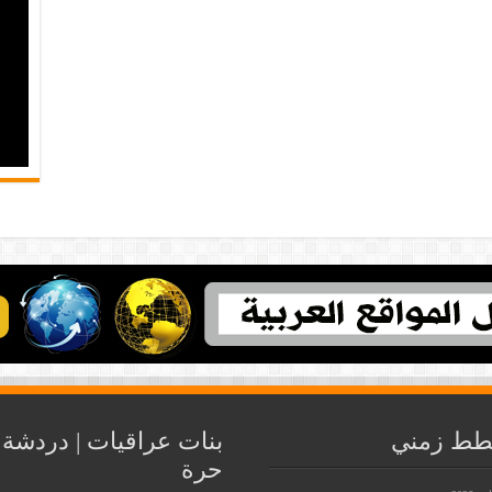
ط زمني
بنات عراقيات | دردشة
حرة