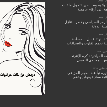
 بلا وجوه… حين تتحول ملفات
هة إلى أرقام غامضة
الرمز السياسي وخطر التنازل
بة الدولة
ة بنوتة عسل… مساحة
ية تجمع القلوب والصداقات
 المواقع: ذاكرة الإنترنت
س المحتوى الرقمي
ورة نبأ عبد الجبار الخزاعي ..
ية نسائية وتوليد وعقم