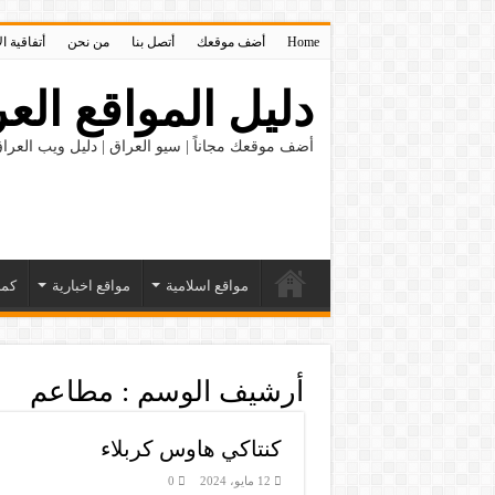
Home
أضف موقعك
أتصل بنا
من نحن
أتفاقية ا
دليل المواقع العر
أضف موقعك مجاناً | سيو العراق | دليل ويب العراق
مواقع اسلامية
مواقع اخبارية
كمب
أرشيف الوسم :
مطاعم
كنتاكي هاوس كربلاء
12 مايو، 2024
0