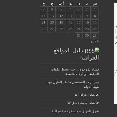
س
د
ن
ث
أرب
خ
ج
7
6
5
4
3
2
1
14
13
12
11
10
9
8
21
20
19
18
17
16
15
28
27
26
25
24
23
22
31
30
29
« مايو
دليل المواقع
العراقية
فساد بلا وجوه… حين تتحول ملفات
النزاهة إلى أرقام غامضة
بين الرمز السياسي وخطر التنازل عن
هيبة الدولة
🔥 شات عراقنا 🔥
💖 شات بنوتة عسل 💖
شرق العراق – منصة رقمية عراقية