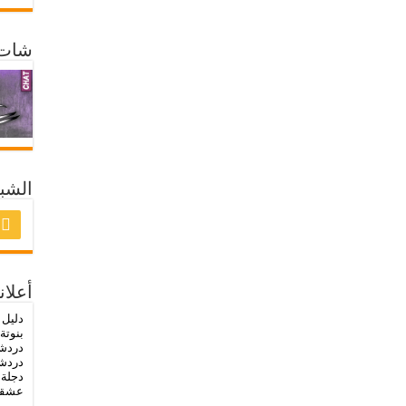
شات 
الشبك
أعلان
دليل 
بنوتة
دردش
دردشة
دجلة
-
عشق