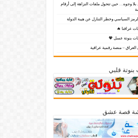
بلا وجوه… حين تتحول ملفات النزاهة إلى أرقام
ة
لرمز السياسي وخطر التنازل عن هيبة الدولة
ت عراقنا 🔥
ت بنوتة عسل 💖
لعراق – منصة رقمية عراقية
بنوتة قلبي
ة قصة عشق