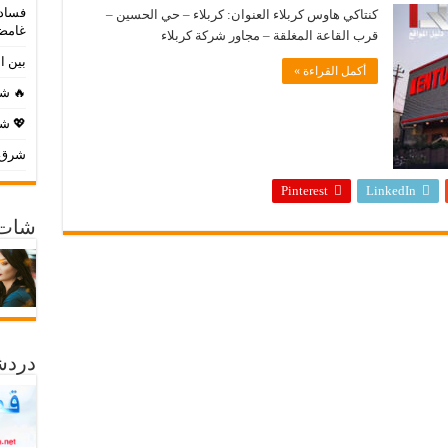
فساد 
كنتاكي هاوس كربلاء العنوان: كربلاء – حي الحسين –
غامض
قرب القاعة المغلقة – مجاور شركة كربلاء
بين ا
أكمل القراءة »
🔥 شا
💖 شا
شرق ا
Pinterest
LinkedIn
شات 
دردش