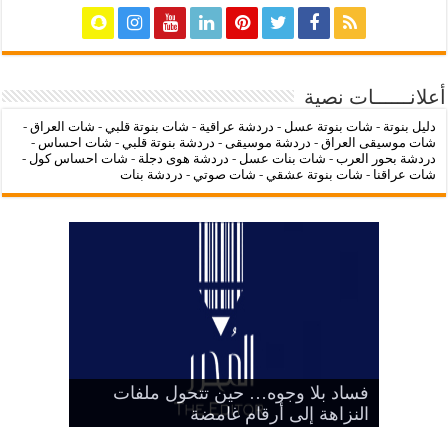
أعلانــــــات نصية
دليل بنوتة
-
شات بنوتة عسل
-
دردشة عراقية
-
شات بنوتة قلبي
-
شات العراق
-
شات موسيقى العراق
-
دردشة موسيقى
-
دردشة بنوتة قلبي
-
شات احساس
-
دردشة بحور العرب
-
شات بنات عسل
-
دردشة هوى دجلة
-
شات احساس كول
-
شات عراقنا
-
شات بنوتة عشقي
-
شات صوتي
-
دردشة بنات
‌‌‌LC Waikiki: عنوان التسوق عبر
فساد بلا وجوه… حين تتحول ملفات
بين الرمز السياسي وخطر التنازل عن
هيبة الدولة
شات عراقنا
شات بنوتة عسل
النزاهة إلى أرقام غامضة
الإنترنت لشراء الملابس الأنيقة