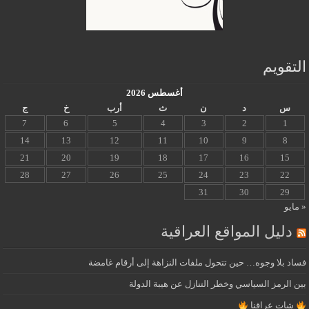
التقويم
أغسطس 2026
س
د
ن
ث
أرب
خ
ج
7
6
5
4
3
2
1
14
13
12
11
10
9
8
21
20
19
18
17
16
15
28
27
26
25
24
23
22
31
30
29
« مايو
دليل المواقع العراقية
فساد بلا وجوه… حين تتحول ملفات النزاهة إلى أرقام غامضة
بين الرمز السياسي وخطر التنازل عن هيبة الدولة
شات عراقنا