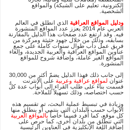
إلكترونية، تعليم على الشبكة) والمواقع
الشخصية.
ودليل المواقع العراقية
الذي انطلق في العالم
العربي عام 2014 يعزز عدد المواقع المنشورة
فيه. وقد ارتفع عدد صفحات هذا الدليل بالمقارنة
بسابقه، وذلك من خلال جهود حثيثة ومركزة من
فريق عمل دأب طوال سنوات كاملة على جمع
عناوين المواقع العراقية والعربية الجديدة، وإلغاء
المواقع الغير عاملة، وإضافة شروح للمواقع
المنشورة.
إلى جانب ذلك فهذا الدليل يضمّ أكثر من 30,000
عنوان
لمواقع عراقية وعربية
على الإنترنت
قسمت بناءً على طلب القراء إلى أبواب عدة كلٌّ
حسب اختصاصه، وذلك تسهيلاً للملاحة.
وزيادة في تبسيط عملية البحث، تم تقسيم هذه
الأبواب حسب البلدان التي ينتمي أو ينطلق منها
كل موقع، كما أُفرد قسماً خاصاً
بالمواقع العربية
التي تنطلق من بلدان أخرى، كما حرص على
إضافة اللغة الإنكليزية في العناوين الرئيسية