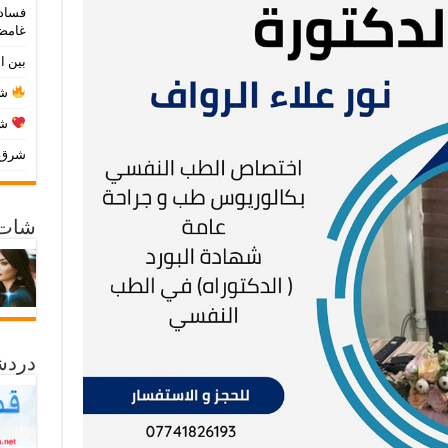
فساد 
غامض
بين ا
شا
شا
شرق ا
شات 
دردش