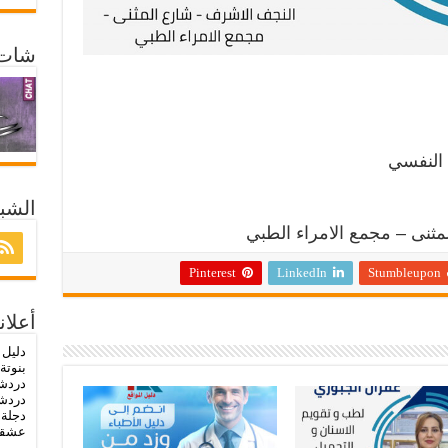
شات 
 النفسي
الشبك
مثنى – مجمع الامراء الطبي
Pinterest
LinkedIn
Stumbleupon
أعلان
دليل 
بنوتة
دردش
دردشة
دجلة
-
عشق