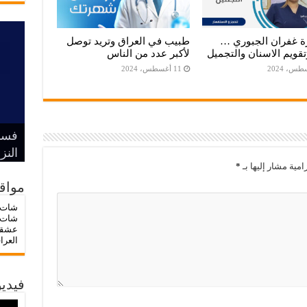
رة غفران الجبوري …
طبيب في العراق وتريد توصل
قويم الاسنان والتجميل
لأكبر عدد من الناس
11 أغسطس، 2024
فسا
بين 
هيبة
ش
ش
النز
الإن
امية مشار إليها بـ
*
مواق
شات 
شات 
عشق
العرا
فيديو