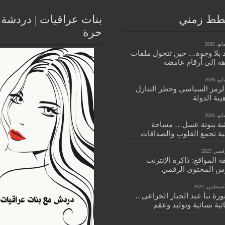
ط زمني
بنات عراقيات | دردشة
حرة
 بلا وجوه… حين تتحول ملفات
هة إلى أرقام غامضة
الرمز السياسي وخطر التنازل
بة الدولة
ة بنوتة عسل… مساحة
ية تجمع القلوب والصداقات
 المواقع: ذاكرة الإنترنت
س المحتوى الرقمي
ورة نبأ عبد الجبار الخزاعي ..
ية نسائية وتوليد وعقم