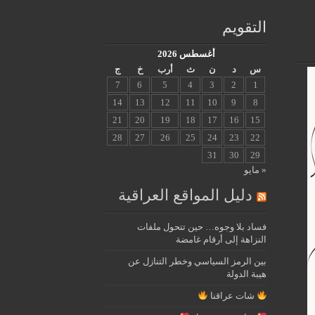
التقويم
أغسطس 2026
س
د
ن
ث
أرب
خ
ج
7
6
5
4
3
2
1
14
13
12
11
10
9
8
21
20
19
18
17
16
15
28
27
26
25
24
23
22
31
30
29
« مايو
دليل المواقع العراقية
فساد بلا وجوه… حين تتحول ملفات
النزاهة إلى أرقام غامضة
بين الرمز السياسي وخطر التنازل عن
هيبة الدولة
شات عراقنا