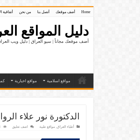
Home
أضف موقعك
أتصل بنا
من نحن
أتفاقية ا
دليل المواقع العر
أضف موقعك مجاناً | سيو العراق | دليل ويب العراق
مواقع اسلامية
مواقع اخبارية
كمب
الدكتورة نور علاء الرو
أطباء العراق
,
مواقع طبية
اضف تعليق
4