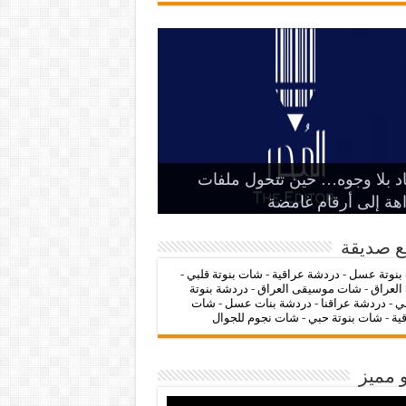
‌‌‌LC Waikiki: عنوان التسوق عبر
د بلا وجوه… حين تتحول ملفات
الرمز السياسي وخطر التنازل عن
 الدولة
ات عراقنا
ات بنوتة عسل
اهة إلى أرقام غامضة
ترنت لشراء الملابس الأنيقة
ع صديقة
بنوتة عسل
-
دردشة عراقية
-
شات بنوتة قلبي
-
العراق
-
شات موسيقى العراق
-
دردشة بنوتة
ي
-
دردشة عراقنا
-
دردشة بنات عسل
-
شات
قية
-
شات بنوتة حبي
-
شات نجوم للجوال
 مميز