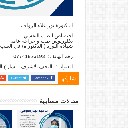
الدكتورة نور علاء الرواف
اختصاص الطب النفسي
بكلوريوس طب و جراحة عامة
شهادة البورد ( الدكتوراه) في الطب
رقم الهاتف:- 07741826193
العنوان :- النجف الاشرف – شارع ال
Twitter
Facebook
شاركها
مقالات مشابهة