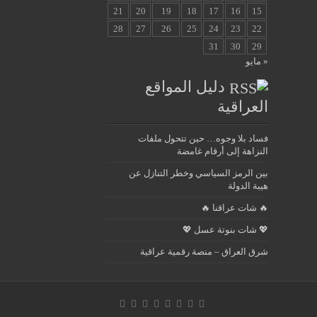
21
20
19
18
17
16
15
28
27
26
25
24
23
22
31
30
29
« مايو
دليل المواقع
العراقية
فساد بلا وجوه… حين تتحول ملفات
النزاهة إلى أرقام غامضة
بين الرمز السياسي وخطر التنازل عن
هيبة الدولة
🔥 شات عراقنا 🔥
💖 شات بنوتة عسل 💖
شرق العراق – منصة رقمية عراقية