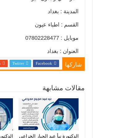
المدينة : بغداد
القسم : اطباء عيون
موبايل : 07802228477
العنوان : بغداد
n
Twitter
Facebook
شاركها
مقالات مشابهة
الدكتورة نبأ عبد الجبار الخزاعي
الدكتو