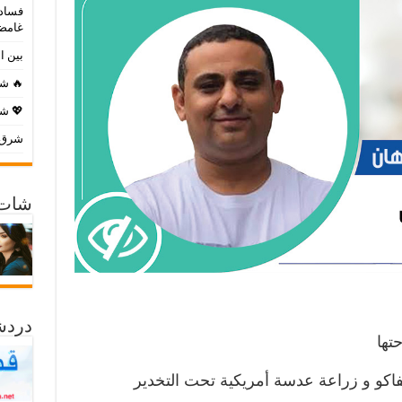
فساد 
غامض
بين ا
🔥 شا
💖 شا
شرق ا
شات 
دردش
تها
فاكو و زراعة عدسة أمريكية تحت التخدير