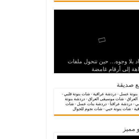
‌‌‌LC Waikiki: عنوان التسوق عبر
د بلا وجوه… حين تتحول ملفات
الرمز السياسي وخطر التنازل عن
 الدولة
ات عراقنا 🔥
شات بنوتة عسل 💖
اهة إلى أرقام غامضة
ترنت لشراء الملابس الأنيقة
ع صديقة
بنوتة عسل
-
دردشة عراقية
-
شات بنوتة قلبي
-
العراق
-
شات موسيقى العراق
-
دردشة بنوتة
ي
-
دردشة عراقنا
-
دردشة بنات عسل
-
شات
قية
-
شات بنوتة حبي
-
شات نجوم للجوال
 مميز