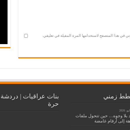
ني في هذا المتصفح لاستخدامها المرة المقبلة في تعليقي.
ط زمني
بنات عراقيات | دردشة
حرة
 بلا وجوه… حين تتحول ملفات
هة إلى أرقام غامضة