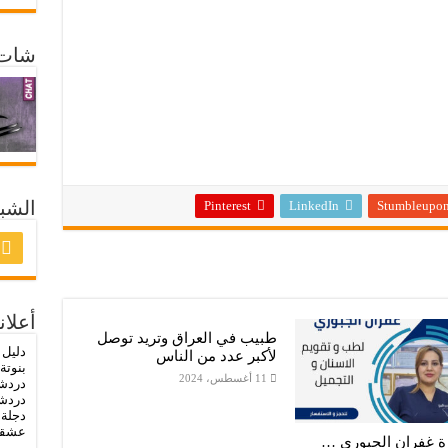
شات 
الشبك
Pinterest
LinkedIn
Stumbleupo
أعلان
طبيب في العراق وتريد توصل
دليل 
لأكبر عدد من الناس
بنوتة
11 أغسطس، 2024
دردش
دردشة
دجلة
-
عشق
رة غفران الجبوري …