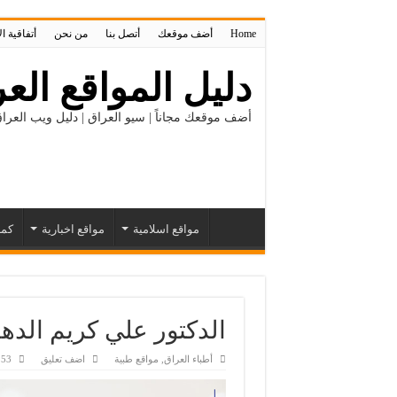
Home
أضف موقعك
أتصل بنا
من نحن
أتفاقية ا
دليل المواقع العر
أضف موقعك مجاناً | سيو العراق | دليل ويب العراق
مواقع اسلامية
مواقع اخبارية
كمب
الدكتور علي كريم الده
أطباء العراق
,
مواقع طبية
اضف تعليق
53 زيارة