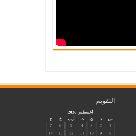
التقويم
أغسطس 2026
س
د
ن
ث
أرب
خ
ج
7
6
5
4
3
2
1
14
13
12
11
10
9
8