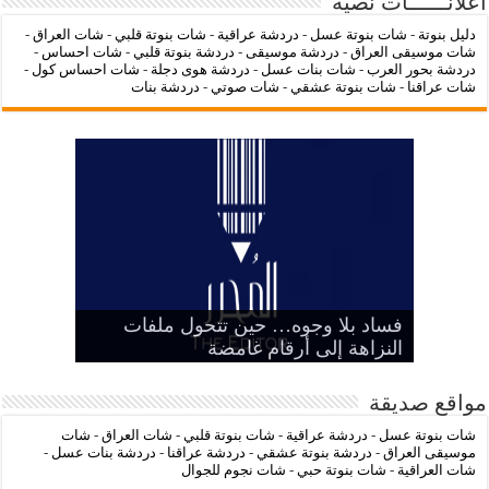
أعلانــــــات نصية
دليل بنوتة
-
شات بنوتة عسل
-
دردشة عراقية
-
شات بنوتة قلبي
-
شات العراق
-
شات موسيقى العراق
-
دردشة موسيقى
-
دردشة بنوتة قلبي
-
شات احساس
-
دردشة بحور العرب
-
شات بنات عسل
-
دردشة هوى دجلة
-
شات احساس كول
-
شات عراقنا
-
شات بنوتة عشقي
-
شات صوتي
-
دردشة بنات
‌‌‌LC Waikiki: عنوان التسوق عبر
فساد بلا وجوه… حين تتحول ملفات
بين الرمز السياسي وخطر التنازل عن
هيبة الدولة
شات عراقنا
شات بنوتة عسل
النزاهة إلى أرقام غامضة
الإنترنت لشراء الملابس الأنيقة
مواقع صديقة
شات بنوتة عسل
-
دردشة عراقية
-
شات بنوتة قلبي
-
شات العراق
-
شات
موسيقى العراق
-
دردشة بنوتة عشقي
-
دردشة عراقنا
-
دردشة بنات عسل
-
شات العراقية
-
شات بنوتة حبي
-
شات نجوم للجوال