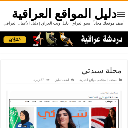
دليل المواقع العراقية
أضف موقعك مجاناً | سيو العراق | دليل ويب العراق | دليل الأعمال العراقي
مجلة سيدتي
صحف | مجلات
,
مواقع اخبارية
اضف تعليق
57 زيارة