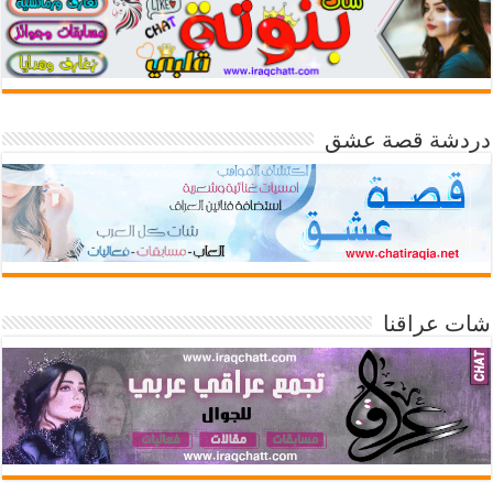
دردشة قصة عشق
شات عراقنا