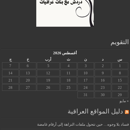
التقويم
أغسطس 2026
س
د
ن
ث
أرب
خ
ج
7
6
5
4
3
2
1
14
13
12
11
10
9
8
21
20
19
18
17
16
15
28
27
26
25
24
23
22
31
30
29
« مايو
دليل المواقع العراقية
فساد بلا وجوه… حين تتحول ملفات النزاهة إلى أرقام غامضة