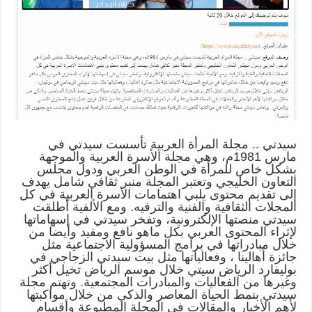
سيدتي .. مجلة المرأة العربية تأسست سيدتي في
مارس 1981م، وهي مجلة الأسرة العربية والموجهة
بشكل خاص للمرأة في الوطن العربي ودول مجلس
التعاون الخليجي وتعتبر المجلة منبر ثقافي شامل يهدف
إلى تقديم محتوى يلبي اهتمامات الأسرة العربية في كل
المجلات الثقافية والفنية والترفيه. ومع الألفية أطلقت
سيدتي منصتها الإلكترونية، وتفخر سيدتي في إسهاماتها
لإثراء المحتوى العربي بكل ماهو نافع ومفيد وأيضا من
خلال مبادراتها في برامج المسؤولية الاجتماعية مثل
جائزة أهالينا ، وفعالياتها مثل بيت سيدتي الزجاجي في
بوليفارد الرياض سيتي خلال موسم الرياض تخيل أكثر
وغيرها من الفعاليات والمبادرات المجتمعية. وتهتم مجلة
سيدتي بنمط الحياة المعاصر والذكي من خلال مواكبتها
لأهم الأخبار والمقالات في المجلة المطبوعة وأقسام