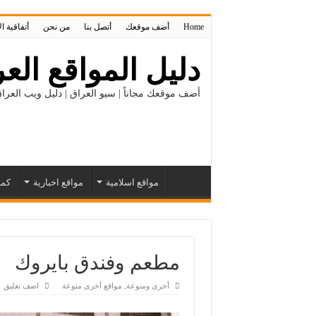
Home
أضف موقعك
أتصل بنا
من نحن
أتفاقية ا
دليل المواقع العر
أضف موقعك مجاناً | سيو العراق | دليل ويب العراق
مواقع اسلامية
مواقع اخبارية
كمب
مطعم وفندق بايروك
أخرى ومنوعة
,
مواقع أخرى منوعة
اضف تعليق