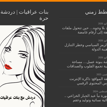
ط زمني
بنات عراقيات | دردشة
حرة
 بلا وجوه… حين تتحول ملفات
هة إلى أرقام غامضة
الرمز السياسي وخطر التنازل
بة الدولة
ة بنوتة عسل… مساحة
ية تجمع القلوب والصداقات
 المواقع: ذاكرة الإنترنت
س المحتوى الرقمي
ورة نبأ عبد الجبار الخزاعي ..
ية نسائية وتوليد وعقم