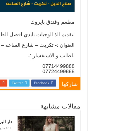
مطعم وفندق بايروك
لتقديم الذ الوجبات بايدي افضل الطه
العنوان :- تكريت – شارع الساعه –
للطلب و الاستفسار :-
07714499888
07724499888
n
Twitter
Facebook
شاركها
مقالات مشابهة
دار الب
18 مايو، 2026