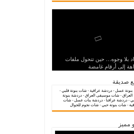
‌‌‌LC Waikiki: عنوان التسوق عبر
د بلا وجوه… حين تتحول ملفات
الرمز السياسي وخطر التنازل عن
 الدولة
ات عراقنا 🔥
شات بنوتة عسل 💖
اهة إلى أرقام غامضة
ترنت لشراء الملابس الأنيقة
ع صديقة
بنوتة عسل
-
دردشة عراقية
-
شات بنوتة قلبي
-
العراق
-
شات موسيقى العراق
-
دردشة بنوتة
ي
-
دردشة عراقنا
-
دردشة بنات عسل
-
شات
قية
-
شات بنوتة حبي
-
شات نجوم للجوال
 مميز