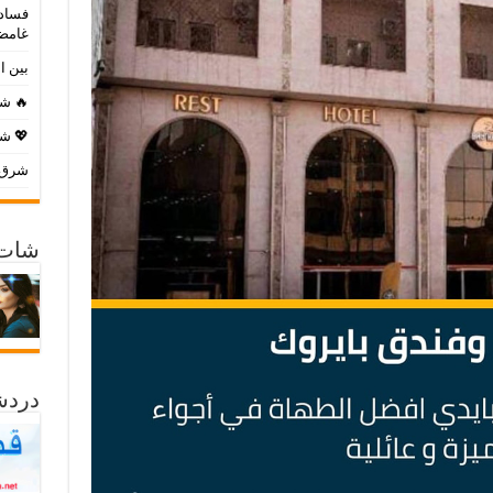
فساد 
غامض
بين ا
🔥 شا
💖 شا
شرق ا
شات 
دردش