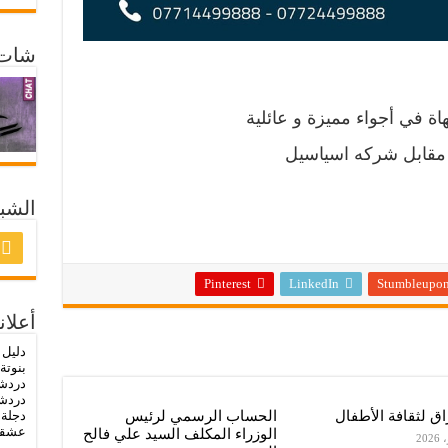
شات 
اة في أجواء مميزة و عائلية
 مقابل شركه اسياسيل
الشبك
Pinterest
LinkedIn
Stumbleupo
أعلان
دليل 
بنوتة
دردش
دردشة
راق لثقافة الأطفال
الحساب الرسمي لرئيس
دجلة
-
عشق
الوزراء المكلف السيد علي فالح