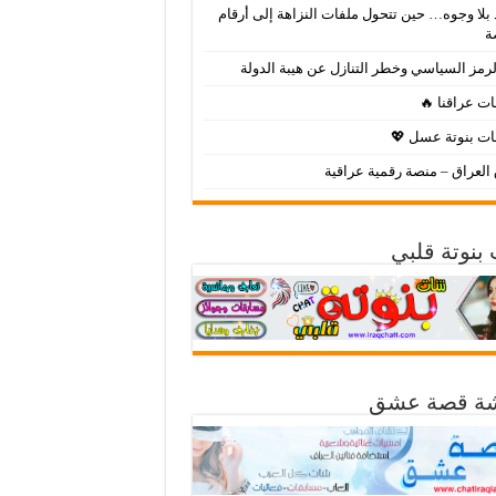
بلا وجوه… حين تتحول ملفات النزاهة إلى أرقام
ة
لرمز السياسي وخطر التنازل عن هيبة الدولة
ت عراقنا 🔥
ت بنوتة عسل 💖
لعراق – منصة رقمية عراقية
بنوتة قلبي
ة قصة عشق