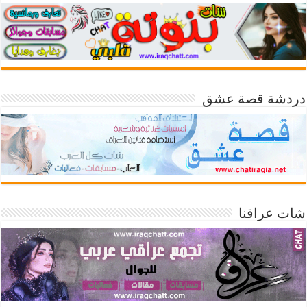
دردشة قصة عشق
شات عراقنا