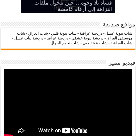
‌‌‌LC Waikiki: عنوان التسوق عبر
فساد بلا وجوه… حين تتحول ملفات
بين الرمز السياسي وخطر التنازل عن
هيبة الدولة
شات عراقنا
شات بنوتة عسل
النزاهة إلى أرقام غامضة
الإنترنت لشراء الملابس الأنيقة
مواقع صديقة
شات بنوتة عسل
-
دردشة عراقية
-
شات بنوتة قلبي
-
شات العراق
-
شات
موسيقى العراق
-
دردشة بنوتة عشقي
-
دردشة عراقنا
-
دردشة بنات عسل
-
شات العراقية
-
شات بنوتة حبي
-
شات نجوم للجوال
فيديو مميز