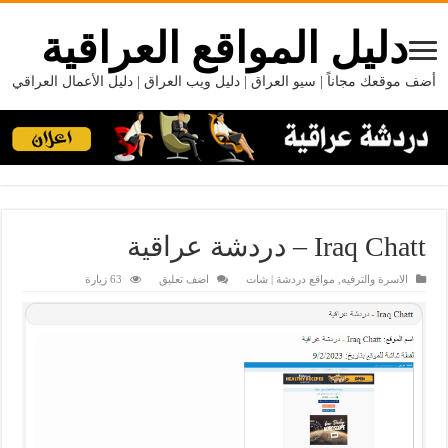
دليل المواقع العراقية
أضف موقعك مجاناً | سيو العراق | دليل ويب العراق | دليل الأعمال العراقي
Iraq Chatt – دردشة عراقية
الاسرة والترفيه
,
مواقع دردشة | شات
اضف تعليق
63 زيارة