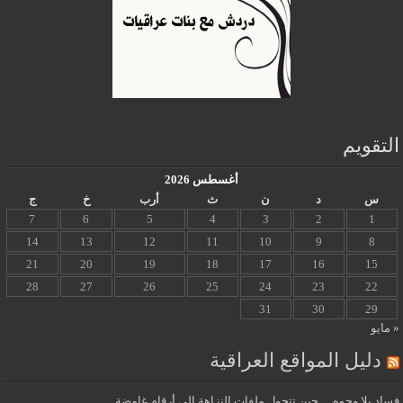
التقويم
أغسطس 2026
س
د
ن
ث
أرب
خ
ج
7
6
5
4
3
2
1
14
13
12
11
10
9
8
21
20
19
18
17
16
15
28
27
26
25
24
23
22
31
30
29
« مايو
دليل المواقع العراقية
فساد بلا وجوه… حين تتحول ملفات النزاهة إلى أرقام غامضة