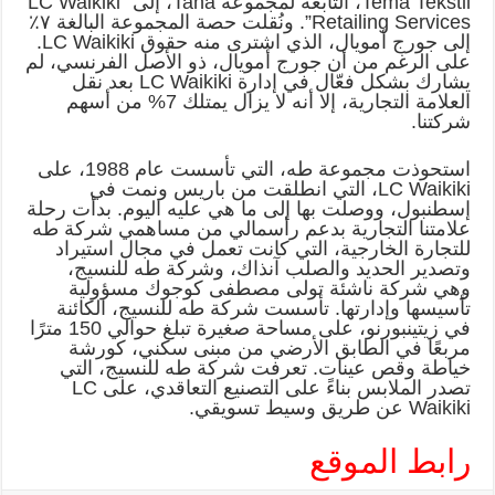
Tema Tekstil، التابعة لمجموعة Taha، إلى “LC Waikiki
Retailing Services”. ونُقلت حصة المجموعة البالغة ٧٪
إلى جورج أمويال، الذي اشترى منه حقوق LC Waikiki.
على الرغم من أن جورج أمويال، ذو الأصل الفرنسي، لم
يشارك بشكل فعّال في إدارة LC Waikiki بعد نقل
العلامة التجارية، إلا أنه لا يزال يمتلك 7% من أسهم
شركتنا.
استحوذت مجموعة طه، التي تأسست عام 1988، على
LC Waikiki، التي انطلقت من باريس ونمت في
إسطنبول، ووصلت بها إلى ما هي عليه اليوم. بدأت رحلة
علامتنا التجارية بدعم رأسمالي من مساهمي شركة طه
للتجارة الخارجية، التي كانت تعمل في مجال استيراد
وتصدير الحديد والصلب آنذاك، وشركة طه للنسيج،
وهي شركة ناشئة تولى مصطفى كوجوك مسؤولية
تأسيسها وإدارتها. تأسست شركة طه للنسيج، الكائنة
في زيتينبورنو، على مساحة صغيرة تبلغ حوالي 150 مترًا
مربعًا في الطابق الأرضي من مبنى سكني، كورشة
خياطة وقص عينات. تعرفت شركة طه للنسيج، التي
تصدر الملابس بناءً على التصنيع التعاقدي، على LC
Waikiki عن طريق وسيط تسويقي.
رابط الموقع