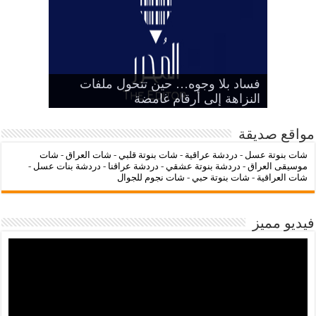
‌‌‌LC Waikiki: عنوان التسوق عبر
فساد بلا وجوه… حين تتحول ملفات
بين الرمز السياسي وخطر التنازل عن
هيبة الدولة
شات عراقنا
شات بنوتة عسل
النزاهة إلى أرقام غامضة
الإنترنت لشراء الملابس الأنيقة
مواقع صديقة
شات بنوتة عسل
-
دردشة عراقية
-
شات بنوتة قلبي
-
شات العراق
-
شات
موسيقى العراق
-
دردشة بنوتة عشقي
-
دردشة عراقنا
-
دردشة بنات عسل
-
شات العراقية
-
شات بنوتة حبي
-
شات نجوم للجوال
فيديو مميز