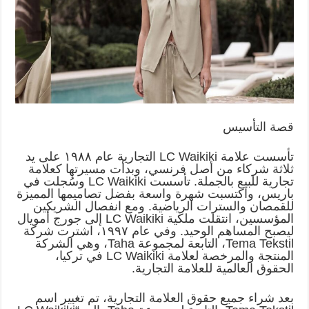
قصة التأسيس
تأسست علامة LC Waikiki التجارية عام ١٩٨٨ على يد
ثلاثة شركاء من أصل فرنسي، وبدأت مسيرتها كعلامة
تجارية للبيع بالجملة. تأسست LC Waikiki وسُجلت في
باريس، واكتسبت شهرة واسعة بفضل تصاميمها المميزة
للقمصان والسترات الرياضية. ومع انفصال الشريكين
المؤسسين، انتقلت ملكية LC Waikiki إلى جورج أمويال
ليصبح المساهم الوحيد. وفي عام ١٩٩٧، اشترت شركة
Tema Tekstil، التابعة لمجموعة Taha، وهي الشركة
المنتجة والمرخصة لعلامة LC Waikiki في تركيا،
الحقوق العالمية للعلامة التجارية.
بعد شراء جميع حقوق العلامة التجارية، تم تغيير اسم